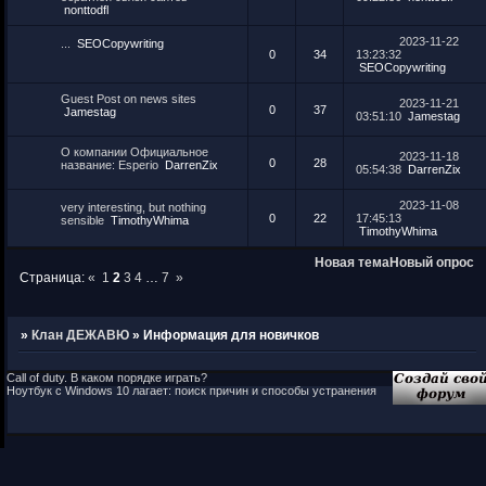
nonttodfl
2023-11-22
...
SEOCopywriting
0
34
13:23:32
SEOCopywriting
Guest Post on news sites
2023-11-21
0
37
Jamestag
03:51:10
Jamestag
О компании Официальное
2023-11-18
0
28
название: Esperio
DarrenZix
05:54:38
DarrenZix
2023-11-08
very interesting, but nothing
0
22
17:45:13
sensible
TimothyWhima
TimothyWhima
Новая тема
Новый опрос
Страница:
«
1
2
3
4
…
7
»
»
Клан ДЕЖАВЮ
»
Информация для новичков
Call of duty. В каком порядке играть?
Ноутбук с Windows 10 лагает: поиск причин и способы устранения