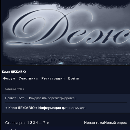
Клан ДЕЖАВЮ
Форум
Участники
Регистрация
Войти
Активные темы
Привет, Гость!
Войдите
или
зарегистрируйтесь
.
»
Клан ДЕЖАВЮ
»
Информация для новичков
Страница:
«
1
2
3
4
…
7
»
Новая тема
Новый опрос