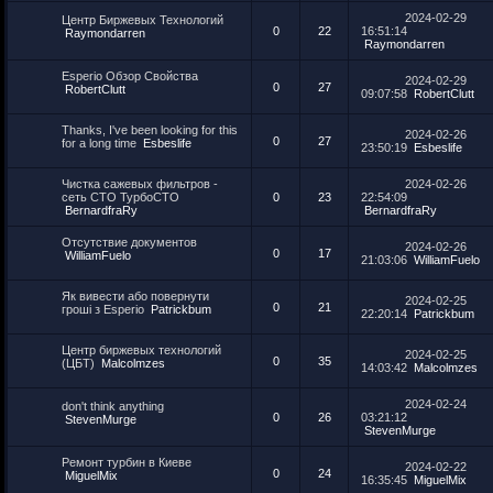
2024-02-29
Центр Биржевых Технологий
0
22
16:51:14
Raymondarren
Raymondarren
Esperio Обзор Свойства
2024-02-29
0
27
RobertClutt
09:07:58
RobertClutt
Thanks, I've been looking for this
2024-02-26
0
27
for a long time
Esbeslife
23:50:19
Esbeslife
Чистка сажевых фильтров -
2024-02-26
сеть СТО ТурбоСТО
0
23
22:54:09
BernardfraRy
BernardfraRy
Отсутствие документов
2024-02-26
0
17
WilliamFuelo
21:03:06
WilliamFuelo
Як вивести або повернути
2024-02-25
0
21
гроші з Esperio
Patrickbum
22:20:14
Patrickbum
Центр биржевых технологий
2024-02-25
0
35
(ЦБТ)
Malcolmzes
14:03:42
Malcolmzes
2024-02-24
don't think anything
0
26
03:21:12
StevenMurge
StevenMurge
Ремонт турбин в Киеве
2024-02-22
0
24
MiguelMix
16:35:45
MiguelMix