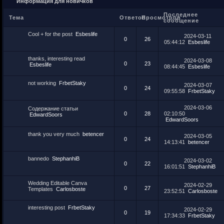
Информация для новичков
Последнее
Тема
Ответов
Просмотров
сообщение
Cool + for the post
Esbeslife
2024-03-11
0
26
05:44:12
Esbeslife
thanks, interesting read
2024-03-08
0
23
Esbeslife
08:44:45
Esbeslife
not working
FrbetStaky
2024-03-07
0
24
09:55:58
FrbetStaky
2024-03-06
Содержание статьи
0
28
02:10:50
EdwardSoors
EdwardSoors
thank you very much
betencer
2024-03-05
0
24
14:13:41
betencer
bannedo
StephanhiB
2024-03-02
0
22
16:01:51
StephanhiB
Wedding Editable Canva
2024-02-29
0
27
Templates
Carlosboste
23:52:51
Carlosboste
interesting post
FrbetStaky
2024-02-29
0
19
17:34:33
FrbetStaky