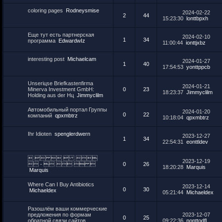
coloring pages
Rodneysmise
2024-02-22
2
44
15:23:30
lonttbpxh
Еще тут есть партнерская
2024-02-10
1
34
программа
EdwardwIz
11:00:44
ionttjxbz
interesting post
Michaelcam
2024-01-27
1
40
17:54:53
yonttppcb
Unseriцse Briefkastenfirma
2024-01-21
Minerva Investment GmbH:
0
23
18:23:37
Jimmyclilm
Holding aus der Hц
Jimmyclilm
Автомобильный портал Группы
2024-01-20
0
22
компаний
qpxmbtrz
10:18:04
qpxmbtrz
Ihr Idioten
spenglerdwern
2023-12-27
1
34
22:54:31
eonttldev
    
2023-12-19
 -    
0
26
18:20:28
Marquis
Marquis
Where Can I Buy Antibiotics
2023-12-14
0
30
Michaeldex
05:21:44
Michaeldex
Разошлём ваши коммерческие
предложения по формам
2023-12-07
0
25
обратной связи сайтов
09:22:36
nonttodfl