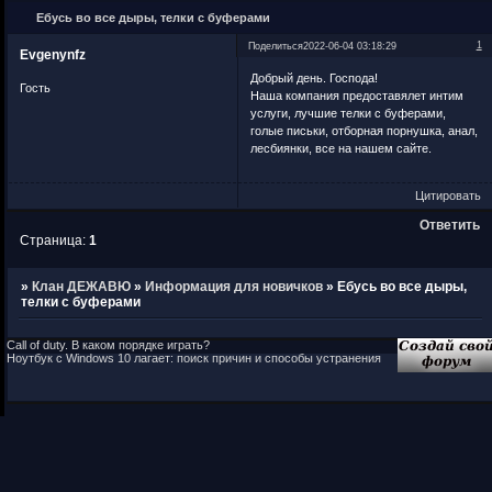
Ебусь во все дыры, телки с буферами
1
Поделиться
2022-06-04 03:18:29
Evgenynfz
Добрый день. Господа!
Гость
Наша компания предоставялет интим
услуги, лучшие телки с буферами,
голые письки, отборная порнушка, анал,
лесбиянки, все на нашем сайте.
Цитировать
Ответить
Страница:
1
»
Клан ДЕЖАВЮ
»
Информация для новичков
»
Ебусь во все дыры,
телки с буферами
Call of duty. В каком порядке играть?
Ноутбук с Windows 10 лагает: поиск причин и способы устранения