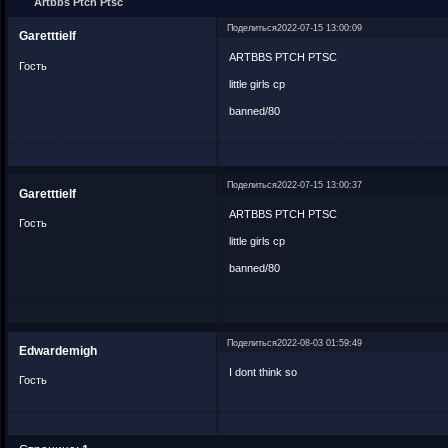
Artbbs Ptch Ptsc
Поделиться
2022-07-15 13:00:09
Garetttielf
ARTBBS PTCH PTSC
Гость
little girls cp
banned/80
Поделиться
2022-07-15 13:00:37
Garetttielf
ARTBBS PTCH PTSC
Гость
little girls cp
banned/80
Поделиться
2022-08-03 01:59:49
Edwardemigh
I dont think so
Гость